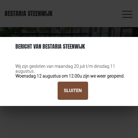
BESTARIA STEENWIJK
INFORMATIE
BERICHT VAN BESTARIA STEENWIJK
Deze winkel heeft (nog) geen assortimenten beschikbaar
Wij zijn gesloten van maandag 20 juli t/m dinsdag 11
gesteld voor de website
augustus.
Woensdag 12 augustus om 12.00u zijn we weer geopend.
SLUITEN
SLUITEN